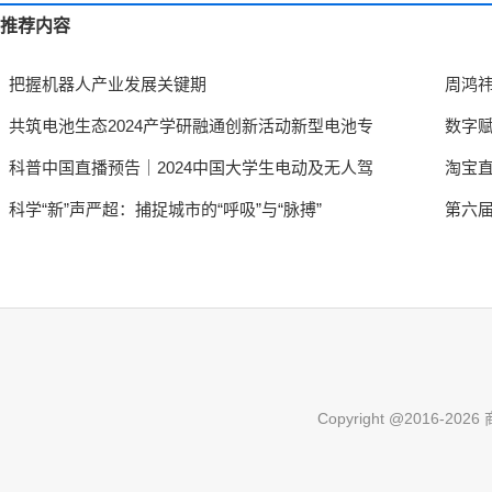
推荐内容
把握机器人产业发展关键期
周鸿
共筑电池生态2024产学研融通创新活动新型电池专
数字赋
科普中国直播预告｜2024中国大学生电动及无人驾
淘宝直
科学“新”声严超：捕捉城市的“呼吸”与“脉搏”
第六
Copyright @2016-
2026 